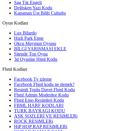
Sag Tık Engeli
Değişken Yazı Kodu
Kapaman Üst Bilği Çubuğu
Oyun Kodları
Lux Bilardo
Hizli Park Etme
Okcu Maymun Oyunu
BİLGİ YARIŞMASI EKLE
Sitende Top Oyna
3d Oyunlar Html Kodu
Fbml Kodları
Facebook Tv izleme
Facebook Fbml kodu ne demek?
Resimli Toplu Davet Fbml Kodu
Fbml Admin Moderitor Kodu
Fbml Emo Resimleri Kodu
FBML HARF KODLARI
TURK BAYRAGI KODU
ASK SOZLERİ VE RESiMLERi
ROCK RESiMLERi
HiP HOP RAP RESiMLERi