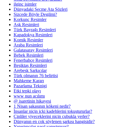
ilginç isimler
Dünyadaki Secme Ata Sözleri
Sizcede Böyle Degilmi?
Korkunç Resimler
Aşk Resimleri
Türk Bayrağı Resimleri
Kapadokya Resimleri
Komik Resimler
Araba Resimleri
Galatasaray Resimleri
Bebek Resimleri
Fenerbahçe Resimleri
Beşiktaş Resimleri
Arebesk Şarkıcılar
Türk olmanın 76 belirtisi
Mahkeme Kararı
Pazarlama Teknigi
Etki tepki olayı
www nun acılımı
@ isaretinin hikayesi
1 Nisan şakasının kökeni nedir?
İnsanlar niçin içki kadehlerini tokuştururlar?
Çinliler yiyeceklerini niçin çubukla yerler?
Dünyanın en çok söylenen şarkısı hangisidir?
Yapıştırıcılar nasıl yapıştırıyor?