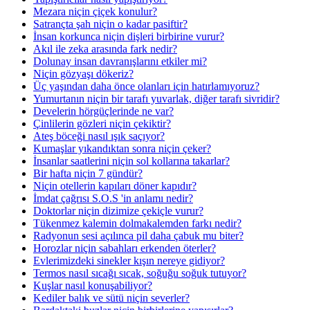
Mezara niçin çiçek konulur?
Satrançta şah niçin o kadar pasiftir?
İnsan korkunca niçin dişleri birbirine vurur?
Akıl ile zeka arasında fark nedir?
Dolunay insan davranışlarını etkiler mi?
Niçin gözyaşı dökeriz?
Üç yaşından daha önce olanları için hatırlamıyoruz?
Yumurtanın niçin bir tarafı yuvarlak, diğer tarafı sivridir?
Develerin hörgüçlerinde ne var?
Çinlilerin gözleri niçin çekiktir?
Ateş böceği nasıl ışık saçıyor?
Kumaşlar yıkandıktan sonra niçin çeker?
İnsanlar saatlerini niçin sol kollarına takarlar?
Bir hafta niçin 7 gündür?
Niçin otellerin kapıları döner kapıdır?
İmdat çağrısı S.O.S 'in anlamı nedir?
Doktorlar niçin dizimize çekiçle vurur?
Tükenmez kalemin dolmakalemden farkı nedir?
Radyonun sesi açılınca pil daha çabuk mu biter?
Horozlar niçin sabahları erkenden öterler?
Evlerimizdeki sinekler kışın nereye gidiyor?
Termos nasıl sıcağı sıcak, soğuğu soğuk tutuyor?
Kuşlar nasıl konuşabiliyor?
Kediler balık ve sütü niçin severler?