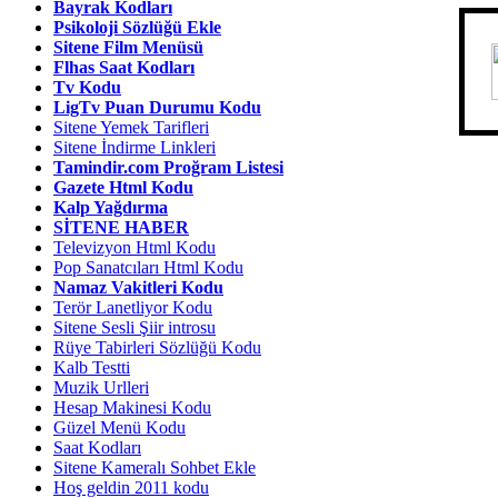
Bayrak Kodları
Psikoloji Sözlüğü Ekle
Sitene Film Menüsü
Flhas Saat Kodları
Tv Kodu
LigTv Puan Durumu Kodu
Sitene Yemek Tarifleri
Sitene İndirme Linkleri
Tamindir.com Proğram Listesi
Gazete Html Kodu
Kalp Yağdırma
SİTENE HABER
Televizyon Html Kodu
Pop Sanatcıları Html Kodu
Namaz Vakitleri Kodu
Terör Lanetliyor Kodu
Sitene Sesli Şiir introsu
Rüye Tabirleri Sözlüğü Kodu
Kalb Testti
Muzik Urlleri
Hesap Makinesi Kodu
Güzel Menü Kodu
Saat Kodları
Sitene Kameralı Sohbet Ekle
Hoş geldin 2011 kodu