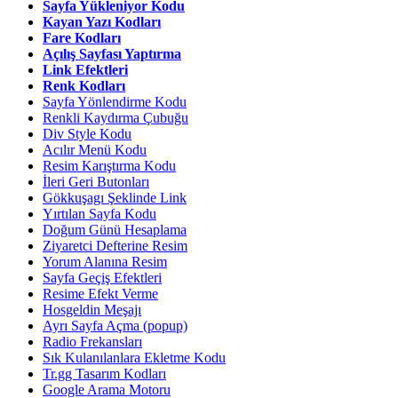
Sayfa Yükleniyor Kodu
Kayan Yazı Kodları
Fare Kodları
Açılış Sayfası Yaptırma
Link Efektleri
Renk Kodları
Sayfa Yönlendirme Kodu
Renkli Kaydırma Çubuğu
Div Style Kodu
Acılır Menü Kodu
Resim Karıştırma Kodu
İleri Geri Butonları
Gökkuşagı Şeklinde Link
Yırtılan Sayfa Kodu
Doğum Günü Hesaplama
Ziyaretci Defterine Resim
Yorum Alanına Resim
Sayfa Geçiş Efektleri
Resime Efekt Verme
Hosgeldin Meşajı
Ayrı Sayfa Açma (popup)
Radio Frekansları
Sık Kulanılanlara Ekletme Kodu
Tr.gg Tasarım Kodları
Google Arama Motoru