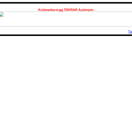
Kodmarker.tr.gg TEKRAR Açılmıştır.
Ta