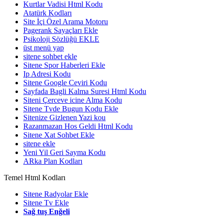
Kurtlar Vadisi Html Kodu
Atatürk Kodları
Site İçi Özel Arama Motoru
Pagerank Sayaçları Ekle
Psikoloji Sözlüğü EKLE
üst menü yap
sitene sohbet ekle
Sitene Spor Haberleri Ekle
Ip Adresi Kodu
Sitene Google Ceviri Kodu
Sayfada Bagli Kalma Suresi Html Kodu
Siteni Çerceve icine Alma Kodu
Sitene Tvde Bugun Kodu Ekle
Sitenize Gizlenen Yazi kou
Razanmazan Hos Geldi Html Kodu
Sitene Xat Sohbet Ekle
sitene ekle
Yeni Yil Geri Sayma Kodu
ARka Plan Kodları
Temel Html Kodları
Sitene Radyolar Ekle
Sitene Tv Ekle
Sağ tuş Enğeli