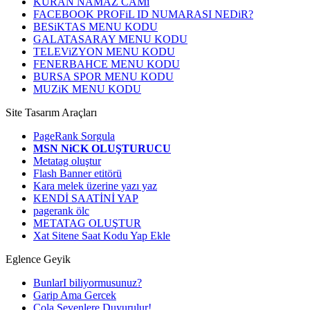
KURAN NAMAZ CAMi
FACEBOOK PROFiL ID NUMARASI NEDiR?
BESiKTAS MENU KODU
GALATASARAY MENU KODU
TELEViZYON MENU KODU
FENERBAHCE MENU KODU
BURSA SPOR MENU KODU
MUZiK MENU KODU
Site Tasarım Araçları
PageRank Sorgula
MSN NiCK OLUŞTURUCU
Metatag oluştur
Flash Banner etitörü
Kara melek üzerine yazı yaz
KENDİ SAATİNİ YAP
pagerank ölc
METATAG OLUŞTUR
Xat Sitene Saat Kodu Yap Ekle
Eglence Geyik
BunlarI biliyormusunuz?
Garip Ama Gercek
Cola Sevenlere Duyurulur!