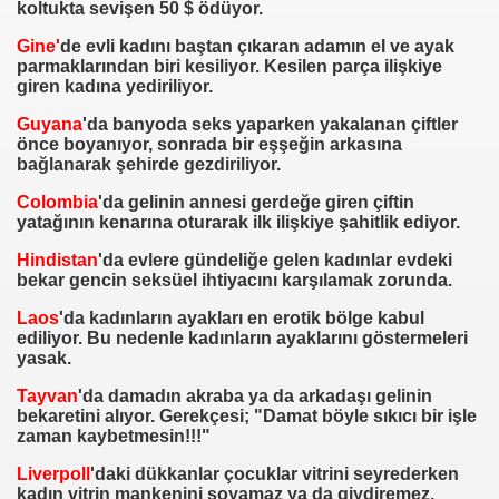
koltukta sevişen 50 $ ödüyor.
Gine'
de evli kadını baştan çıkaran adamın el ve ayak
parmaklarından biri kesiliyor. Kesilen parça ilişkiye
giren kadına yediriliyor.
Guyana
'da banyoda seks yaparken yakalanan çiftler
önce boyanıyor, sonrada bir eşşeğin arkasına
bağlanarak şehirde gezdiriliyor.
Colombia
'da gelinin annesi gerdeğe giren çiftin
yatağının kenarına oturarak ilk ilişkiye şahitlik ediyor.
Hindistan
'da evlere gündeliğe gelen kadınlar evdeki
bekar gencin seksüel ihtiyacını karşılamak zorunda.
Laos
'da kadınların ayakları en erotik bölge kabul
ediliyor. Bu nedenle kadınların ayaklarını göstermeleri
yasak.
Tayvan
'da damadın akraba ya da arkadaşı gelinin
bekaretini alıyor. Gerekçesi; "Damat böyle sıkıcı bir işle
zaman kaybetmesin!!!"
Liverpoll
'daki dükkanlar çocuklar vitrini seyrederken
kadın vitrin mankenini soyamaz ya da giydiremez.