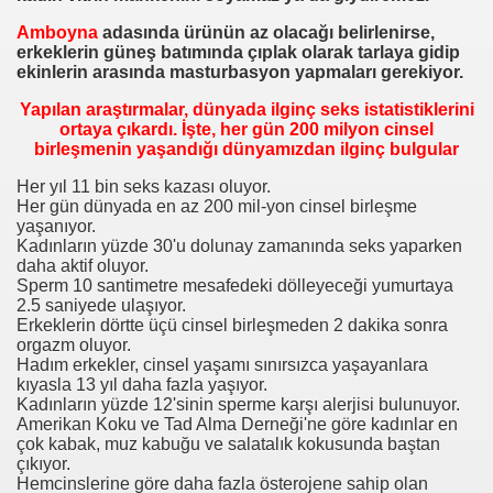
Amboyna
adasında ürünün az olacağı belirlenirse,
erkeklerin güneş batımında çıplak olarak tarlaya gidip
ekinlerin arasında masturbasyon yapmaları gerekiyor.
Yapılan araştırmalar, dünyada ilginç seks istatistiklerini
?
ortaya çıkardı. İşte, her gün 200 milyon cinsel
birleşmenin yaşandığı dünyamızdan ilginç bulgular
tokuştururlar?
Her yıl 11 bin seks kazası oluyor.
ukla yerler?
Her gün dünyada en az 200 mil-yon cinsel birleşme
yaşanıyor.
Kadınların yüzde 30'u dolunay zamanında seks yaparken
ısı hangisidir?
daha aktif oluyor.
Sperm 10 santimetre mesafedeki dölleyeceği yumurtaya
2.5 saniyede ulaşıyor.
Erkeklerin dörtte üçü cinsel birleşmeden 2 dakika sonra
orgazm oluyor.
Hadım erkekler, cinsel yaşamı sınırsızca yaşayanlara
kıyasla 13 yıl daha fazla yaşıyor.
iftir?
Kadınların yüzde 12'sinin sperme karşı alerjisi bulunuyor.
Amerikan Koku ve Tad Alma Derneği'ne göre kadınlar en
rbirine vurur?
çok kabak, muz kabuğu ve salatalık kokusunda baştan
çıkıyor.
Hemcinslerine göre daha fazla österojene sahip olan
r?