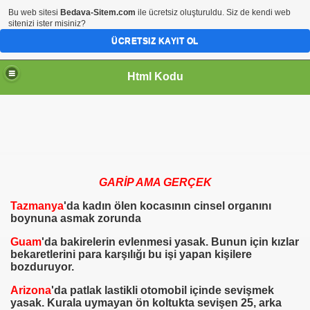
Bu web sitesi
Bedava-Sitem.com
ile ücretsiz oluşturuldu. Siz de kendi web
sitenizi ister misiniz?
ÜCRETSIZ KAYIT OL
Html Kodu
GARİP AMA GERÇEK
Tazmanya
'da kadın ölen kocasının cinsel organını
boynuna asmak zorunda
Guam
'da bakirelerin evlenmesi yasak. Bunun için kızlar
bekaretlerini para karşılığı bu işi yapan kişilere
bozduruyor.
Arizona
'da patlak lastikli otomobil içinde sevişmek
yasak. Kurala uymayan ön koltukta sevişen 25, arka