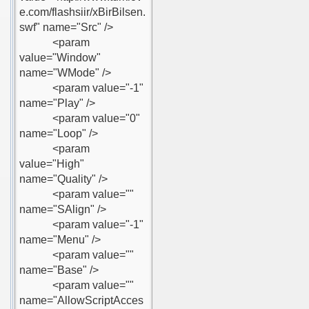
ekle
ODU
N
cıları slayt