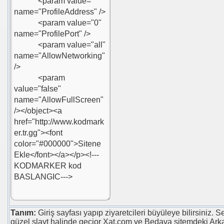
ODU
RESİ GÖZÜKSÜN
tml Kodu
Tanım:
Giriş sayfası yapıp ziyaretcileri büyüleye bilirsiniz. Ses
güzel slayt halinde geçior Xat.com ve Bedava sitemdeki Ark