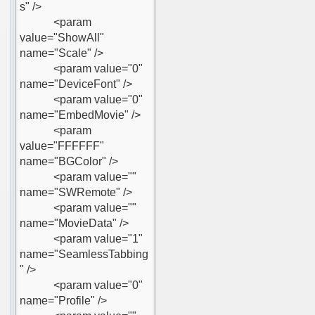
LBÜMÜNÜ EKLE
İN MESAJI