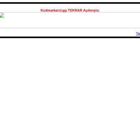
Kodmarker.tr.gg TEKRAR Açılmıştır.
Ta