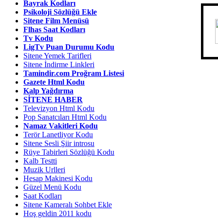
Bayrak Kodları
Psikoloji Sözlüğü Ekle
Sitene Film Menüsü
Flhas Saat Kodları
Tv Kodu
LigTv Puan Durumu Kodu
Sitene Yemek Tarifleri
Sitene İndirme Linkleri
Tamindir.com Proğram Listesi
Gazete Html Kodu
Kalp Yağdırma
SİTENE HABER
Televizyon Html Kodu
Pop Sanatcıları Html Kodu
Namaz Vakitleri Kodu
Terör Lanetliyor Kodu
Sitene Sesli Şiir introsu
Rüye Tabirleri Sözlüğü Kodu
Kalb Testti
Muzik Urlleri
Hesap Makinesi Kodu
Güzel Menü Kodu
Saat Kodları
Sitene Kameralı Sohbet Ekle
Hoş geldin 2011 kodu