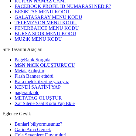
KURAN NAMAZ CAMi
FACEBOOK PROFiL ID NUMARASI NEDiR?
BESiKTAS MENU KODU
GALATASARAY MENU KODU
TELEViZYON MENU KODU
FENERBAHCE MENU KODU
BURSA SPOR MENU KODU
MUZiK MENU KODU
Site Tasarım Araçları
PageRank Sorgula
MSN NiCK OLUŞTURUCU
Metatag oluştur
Flash Banner etitörü
Kara melek üzerine yazı yaz
KENDİ SAATİNİ YAP
pagerank ölc
METATAG OLUŞTUR
Xat Sitene Saat Kodu Yap Ekle
Eglence Geyik
BunlarI biliyormusunuz?
Garip Ama Gercek
Cola Sevenlere Duyurulur!