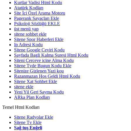
Kurtlar Vadisi Html Kodu
Atatürk Kodları
Site İçi Özel Arama Motoru
Pagerank Sayaçları Ekle
Psikoloji Sözlüğü EKLE
üst menü yap
sitene sohbet ekle
Sitene Spor Haberleri Ekle
Ip Adresi Kodu
Sitene Google Ceviri Kodu
Sayfada Bagli Kalma Suresi Html Kodu
Siteni Çerceve icine Alma Kodu
Sitene Tvde Bugun Kodu Ekle
Sitenize Gizlenen Yazi kou
Razanmazan Hos Geldi Html Kodu
Sitene Xat Sohbet Ekle
sitene ekle
Yeni Yil Geri Sayma Kodu
ARka Plan Kodları
Temel Html Kodları
Sitene Radyolar Ekle
Sitene Tv Ekle
Sağ tuş Enğeli