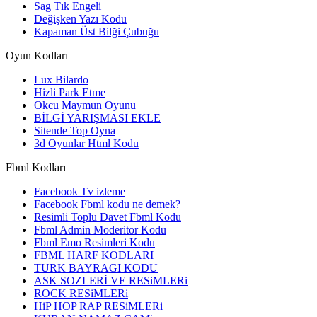
Sag Tık Engeli
Değişken Yazı Kodu
Kapaman Üst Bilği Çubuğu
Oyun Kodları
Lux Bilardo
Hizli Park Etme
Okcu Maymun Oyunu
BİLGİ YARIŞMASI EKLE
Sitende Top Oyna
3d Oyunlar Html Kodu
Fbml Kodları
Facebook Tv izleme
Facebook Fbml kodu ne demek?
Resimli Toplu Davet Fbml Kodu
Fbml Admin Moderitor Kodu
Fbml Emo Resimleri Kodu
FBML HARF KODLARI
TURK BAYRAGI KODU
ASK SOZLERİ VE RESiMLERi
ROCK RESiMLERi
HiP HOP RAP RESiMLERi