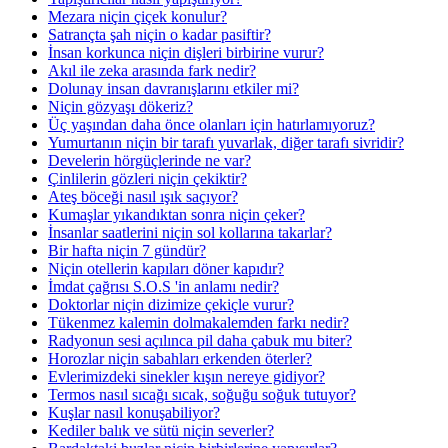
Mezara niçin çiçek konulur?
Satrançta şah niçin o kadar pasiftir?
İnsan korkunca niçin dişleri birbirine vurur?
Akıl ile zeka arasında fark nedir?
Dolunay insan davranışlarını etkiler mi?
Niçin gözyaşı dökeriz?
Üç yaşından daha önce olanları için hatırlamıyoruz?
Yumurtanın niçin bir tarafı yuvarlak, diğer tarafı sivridir?
Develerin hörgüçlerinde ne var?
Çinlilerin gözleri niçin çekiktir?
Ateş böceği nasıl ışık saçıyor?
Kumaşlar yıkandıktan sonra niçin çeker?
İnsanlar saatlerini niçin sol kollarına takarlar?
Bir hafta niçin 7 gündür?
Niçin otellerin kapıları döner kapıdır?
İmdat çağrısı S.O.S 'in anlamı nedir?
Doktorlar niçin dizimize çekiçle vurur?
Tükenmez kalemin dolmakalemden farkı nedir?
Radyonun sesi açılınca pil daha çabuk mu biter?
Horozlar niçin sabahları erkenden öterler?
Evlerimizdeki sinekler kışın nereye gidiyor?
Termos nasıl sıcağı sıcak, soğuğu soğuk tutuyor?
Kuşlar nasıl konuşabiliyor?
Kediler balık ve sütü niçin severler?