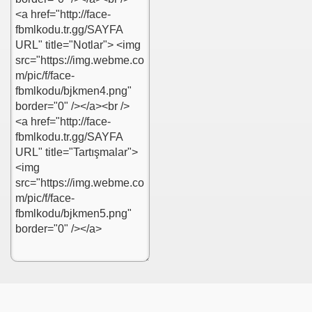
MLERi KODU
U
Ri KODU
KODU
RASI NEDiR?
KODU
ODU
KODU
ODU