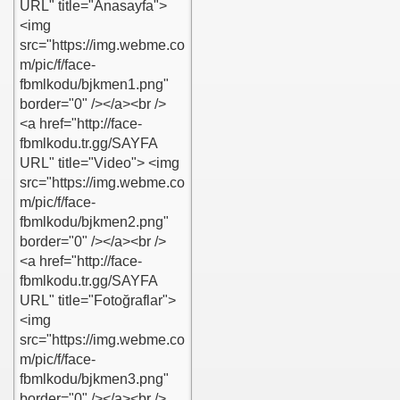
k?
u
R KODU