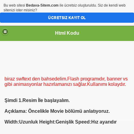
Bu web sitesi
Bedava-Sitem.com
ile ücretsiz oluşturuldu. Siz de kendi web
sitenizi ister misiniz?
ÜCRETSIZ KAYIT OL
Html Kodu
biraz swftext den bahsedelim.Flash programıdır, banner vs
gibi animasyonlar hazırlamanızı sağlar.Kullanımı kolaydır.
Şimdi 1.Resim İle başlayalım.
Açıklama: Öncelikle Movie bölümü anlatıyoruz.
Width:Uzunluk Height:Genişlik Speed:Hız ayarıdır
RESİM NASIL KONUR.